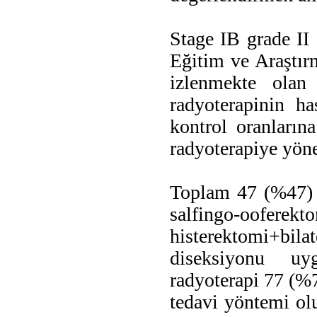
Stage IB grade II
Eğitim ve Araştır
izlenmekte olan
radyoterapinin ha
kontrol oranlarına
radyoterapiye yönel
Toplam 47 (%47) h
salfingo-ooferek
histerektomi+bila
diseksiyonu uyg
radyoterapi 77 (%7
tedavi yöntemi ol