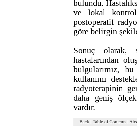
bulundu. Hastalıks
ve lokal kontro
postoperatif rady
göre belirgin şeki
Sonuç olarak, 
hastalarından ol
bulgularımız, bu 
kullanımı destekl
radyoterapinin ge
daha geniş ölçek
vardır.
Back
|
Table of Contents
|
Abs