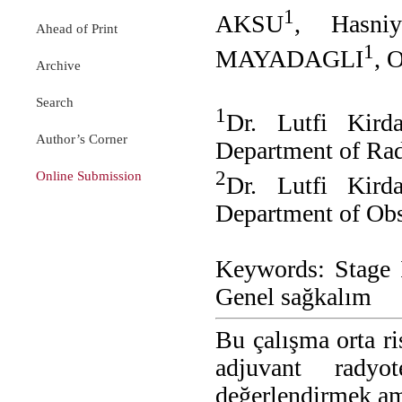
1
AKSU
, Hasni
Ahead of Print
1
MAYADAGLI
, 
Archive
Search
1
Dr. Lutfi Kird
Author’s Corner
Department of Ra
2
Online Submission
Dr. Lutfi Kird
Department of Ob
Keywords: Stage 
Genel sağkalım
Bu çalışma orta r
adjuvant radyot
değerlendirmek ama